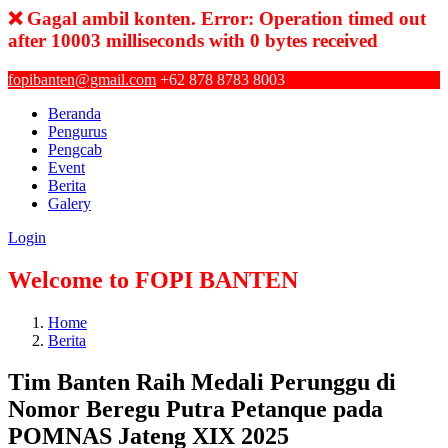
❌ Gagal ambil konten. Error: Operation timed out
after 10003 milliseconds with 0 bytes received
fopibanten@gmail.com
+62 878 8783 8003
Beranda
Pengurus
Pengcab
Event
Berita
Galery
Login
Welcome to FOPI BANTEN
Home
Berita
Tim Banten Raih Medali Perunggu di
Nomor Beregu Putra Petanque pada
POMNAS Jateng XIX 2025