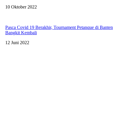
10 Oktober 2022
Pasca Covid 19 Berakhir, Tournament Petanque di Banten
Bangkit Kembali
12 Juni 2022
FOPI BANTEN
Jl.Raya Serang
Kota Serang, Provinsi Banten
Indonesia
Phone:
+62 87887938003
Email:
fopibanten@gmail.com
Useful Links
Beranda
Pengurus